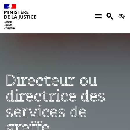
Aller au contenu
Menu
Recher
Ac
Directeur ou
directrice des
services de
greffe