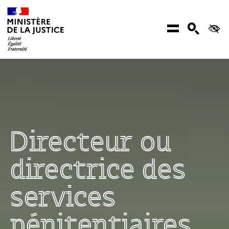
Aller au contenu
Menu
Recher
Ac
Directeur ou
directrice des
services
pénitentiaires