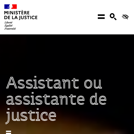
Aller au contenu
Menu
Recher
Ac
Assistant ou
assistante de
justice