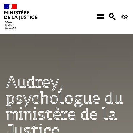
Aller au contenu
Menu
Recher
Ac
Audrey,
psychologue du
ministère de la
Justice