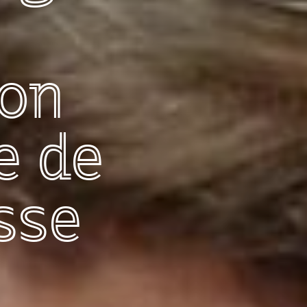
ion
e de
sse