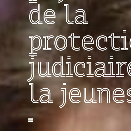
de la
protect
judiciair
la jeune