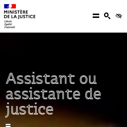
Aller au contenu
Menu
Recher
Ac
Assistant ou
assistante de
justice