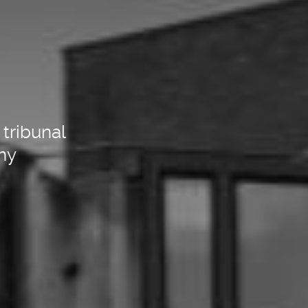
 tribunal
ny