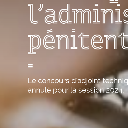
l'admini
pénitent
Le concours d’adjoint techni
annulé pour la session 2024.