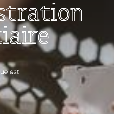
stration
iaire
que est