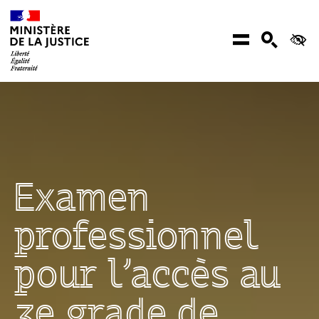
Aller au contenu
Menu
Recher
Ac
Examen
professionnel
pour l’accès au
3e grade de