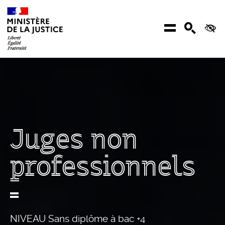
Aller au contenu
Menu
Recher
Ac
Juges non
professionnels
NIVEAU Sans diplôme à bac +4