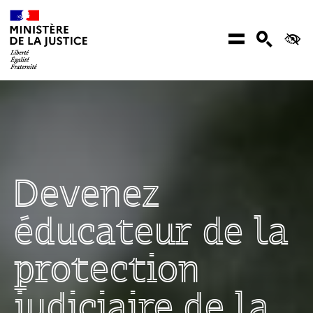
Aller au contenu
Menu
Recher
Ac
Devenez
éducateur de la
protection
judiciaire de la