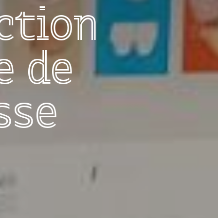
ction
e de
sse