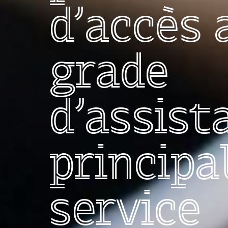
d'accès 
grade
d’assist
principa
service