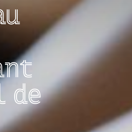
au
ant
l de