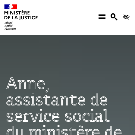
Aller au contenu
Menu
Recher
Ac
Anne,
assistante de
service social
du ministère de